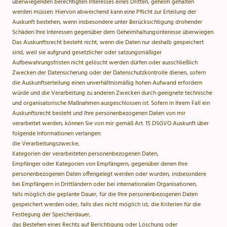
überwiegenden berechtigten Interesses eines Dritten, geheim gehalten
werden müssen. Hiervon abweichend kann eine Pflicht zur Erteilung der
Auskunft bestehen, wenn insbesondere unter Berücksichtigung drohender
Schäden Ihre Interessen gegenüber dem Geheimhaltungsinteresse überwiegen.
Das Auskunftsrecht besteht nicht, wenn die Daten nur deshalb gespeichert
sind, weil sie aufgrund gesetzlicher oder satzungsmäßiger
Aufbewahrungsfristen nicht gelöscht werden dürfen oder ausschließlich
Zwecken der Datensicherung oder der Datenschutzkontrolle dienen, sofern
die Auskunftserteilung einen unverhältnismäßig hohen Aufwand erfordern
würde und die Verarbeitung zu anderen Zwecken durch geeignete technische
und organisatorische Maßnahmen ausgeschlossen ist. Sofern in Ihrem Fall ein
Auskunftsrecht besteht und Ihre personenbezogenen Daten von mir
verarbeitet werden, können Sie von mir gemäß Art. 15 DSGVO Auskunft über
folgende Informationen verlangen:
die Verarbeitungszwecke,
Kategorien der verarbeiteten personenbezogenen Daten,
Empfänger oder Kategorien von Empfängern, gegenüber denen Ihre
personenbezogenen Daten offengelegt werden oder wurden, insbesondere
bei Empfängern in Drittländern oder bei internationalen Organisationen,
falls möglich die geplante Dauer, für die Ihre personenbezogenen Daten
gespeichert werden oder, falls dies nicht möglich ist, die Kriterien für die
Festlegung der Speicherdauer,
das Bestehen eines Rechts auf Berichtigung oder Löschung oder